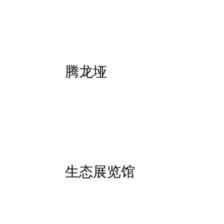
腾龙垭
生态展览馆