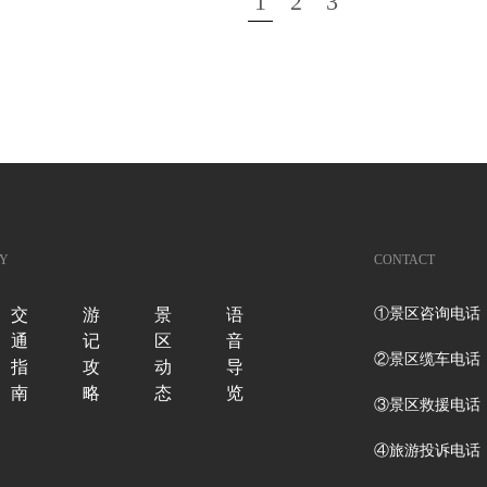
1
2
3
Y
CONTACT
交
游
景
语
①景区咨询电话：023
通
记
区
音
②景区缆车电话：023
指
攻
动
导
南
略
态
览
③景区救援电话：02
④旅游投诉电话：023