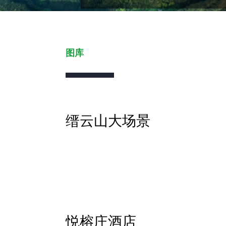
图库
缙云山大场景
悦榕庄酒店