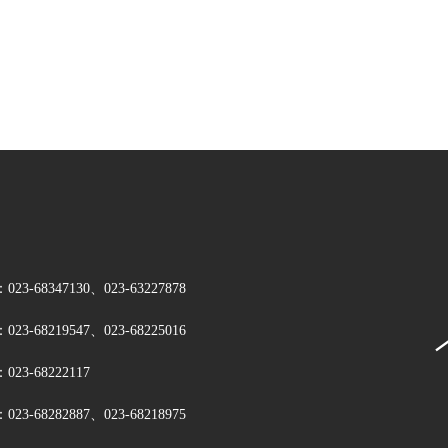
-68347130、023-63227878
-68219547、023-68225016
3-68222117
-68282887、023-68218975