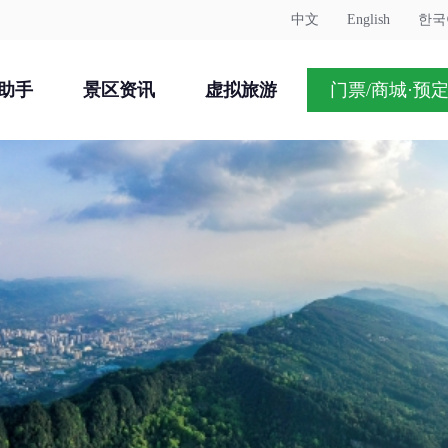
中文
English
한국
助手
景区资讯
虚拟旅游
门票/商城·预