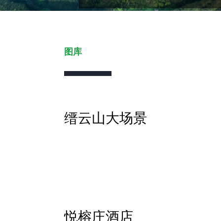
图库
缙云山大场景
悦榕庄酒店